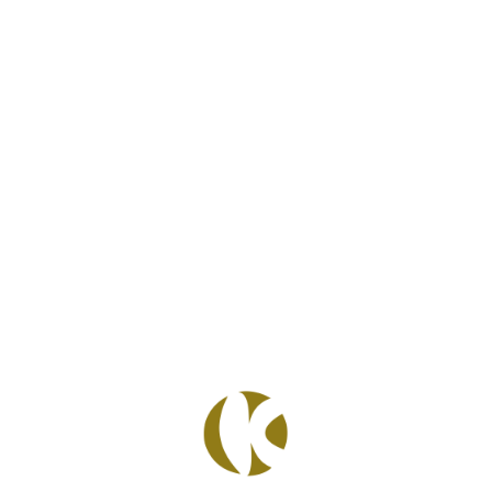
17 Luglio 2019
KO’NSULTING:
LA NUOVA
ERA DEL
MARKETING
AZIENDALE
Perché affidarsi a un’agenzia di marketing? E in
che modo? Nell’era dell’evoluzione, un’evoluzione
che viaggia alla velocità della luce, un’attività
avviata o da avviare sente la necessità di
appoggiarsi a un gruppo di persone fidate che la
guidino verso la giusta strada per il successo: un